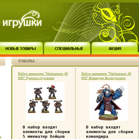
ТОВАРЫ:
Набор миниатюр "Warhammer 40
Набор миниатюр "Warhammer 40
000" Ударное отделение
000" Командир Космодесанта
Космодесанта Хаоса 5 миниатюр,
миниатюры, подставка под
подставки под миниатюры инфо
миниатюру, инструкция инфо 546e.
545e.
В набор входят
В набор входят
элементы для сборки
элементы для сборки
5 миниатюр бойцов
командира
в