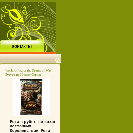
World of Warcraft: Drums of War
Бустер из 19 карт Серия:
Стратегическая карточная игра
"World of WarCraft" инфо 547e.
Рога трубят по всем
Восточным
Королевствам Рога