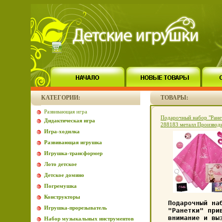
КАТЕГОРИИ:
ТОВАРЫ:
Развивающая игра
Подарочный набор "Ране
Дидактическая игра
288183 металл Производи
Игра-ходилка
Россия Артикул: 288183
13106d.
Развивающая игрушка
Игрушка-трансформер
Лото детское
Детское домино
Погремушка
Конструкторы
Подарочный на
Игрушка-прорезыватель
"Ранетки" при
внимание и вы
Набор музыкальных инструментов