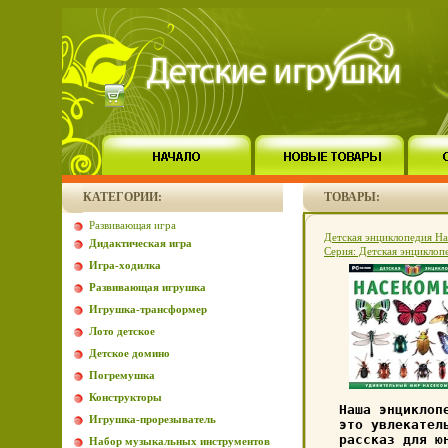
КАТЕГОРИИ:
ТОВАРЫ:
Развивающая игра
Детская энциклопедия Н
Дидактическая игра
Серия: Детская энциклоп
Игра-ходилка
2935b.
Развивающая игрушка
Игрушка-трансформер
Лото детское
Детское домино
Погремушка
Конструкторы
Наша энциклоп
Игрушка-прорезыватель
это увлекател
рассказ для ю
Набор музыкальных инструментов