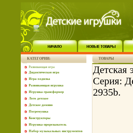
КАТЕГОРИИ:
ТОВАРЫ
Детская 
Развивающая игра
Дидактическая игра
Серия: Д
Игра-ходилка
Развивающая игрушка
2935b.
Игрушка-трансформер
Лото детское
Детское домино
Погремушка
Конструкторы
Игрушка-прорезыватель
Набор музыкальных инструментов