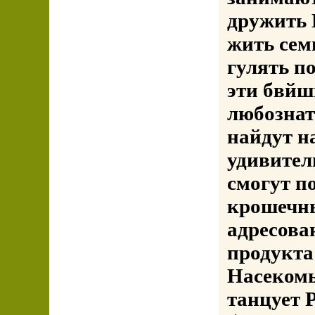
дружить 
жить сем
гулять п
эти бвйш
любознат
найдут н
удивител
смогут п
крошечн
адресова
продукта
Насекомы
танцует 