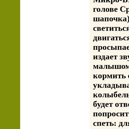
голове Ср
шапочка)
светиться
двигатьс
просыпае
издает з
малышом,
кормить е
укладыва
колыбель
будет от
попросит
спеть: д