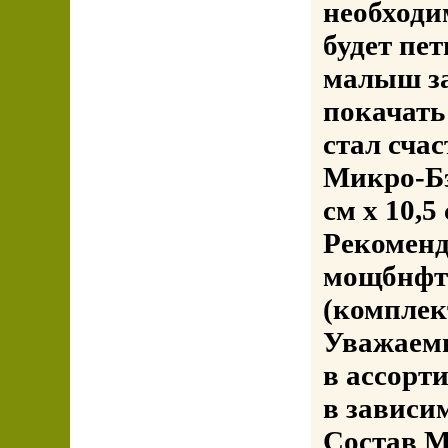
необходи
будет пе
малыш за
покачать 
стал сча
Микро-Бэ
см x 10,5
Рекоменд
мощбнфтб
(комплек
Уважаемы
в ассорт
в зависи
Состав М