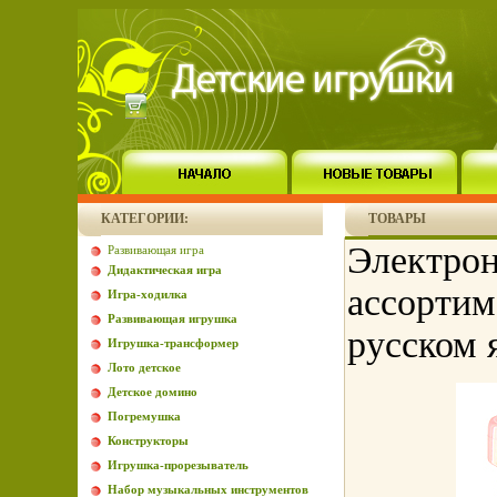
КАТЕГОРИИ:
ТОВАРЫ
Электрон
Развивающая игра
Дидактическая игра
ассортим
Игра-ходилка
Развивающая игрушка
русском 
Игрушка-трансформер
Лото детское
Детское домино
Погремушка
Конструкторы
Игрушка-прорезыватель
Набор музыкальных инструментов