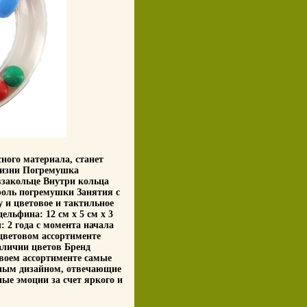
ного материала, станет
жизни Погремушка
взакольце Внутри кольца
оль погремушки Занятия с
 и цветовое и тактильное
ельфина: 12 см x 5 см x 3
 2 года с момента начала
цветовом ассортименте
аличии цветов Бренд
своем ассортименте самые
ным дизайном, отвечающие
ые эмоции за счет яркого и