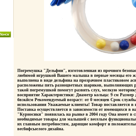
Погремушка "Дельфин", изготовленная из прочного безопас
любимой игрушкой Вашего малыша в первые месяцы его 
выполнена в виде дельфина на прозрачном пластиковом ас
расположены пять разноцветных шариков, выполняющих р
такой погремушкой помогут развить слух, мелкую моторику
восприятие Характеристики: Диаметр кольца: 9 см Размер д
бвзкйсм Рекомендуемый возраст: от 0 месяцев Срок службы:
использования Уважаемые клиенты! Товар поставляется в 
Поставка осуществляется в зависимости от имеющихся в н
"Курносики" появилась на рынке в 2004 году Она имеет в 
необходимые товары для малышей с веселым функциональ
их главным потребностям, дарящие комфорт и положительн
весбнфсыелого дизайна.