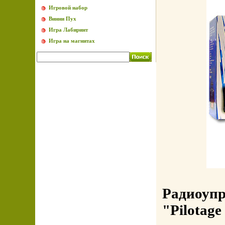
Игровой набор
Винни Пух
Игра Лабиринт
Игра на магнитах
Радиоуп
"Pilotag