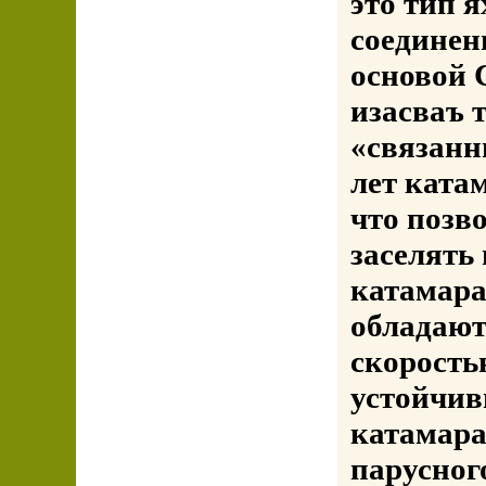
это тип я
соединен
основой 
изасваъ 
«связанн
лет ката
что позв
заселять
катамара
обладают
скорость
устойчи
катамара
парусног