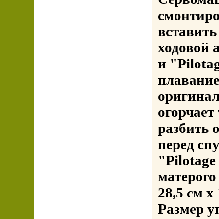
смонтиро
вставить
ходовой 
и "Pilot
плавание
оригинал
огорчает 
разбить 
перед спу
"Pilotag
матерого
28,5 см x
Размер уп