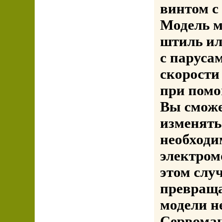
винтом с
Модель м
штиль ил
с паруса
скорости
при помо
Вы сможе
изменять
необходи
электром
этом слу
превраща
модели н
Сервомаш