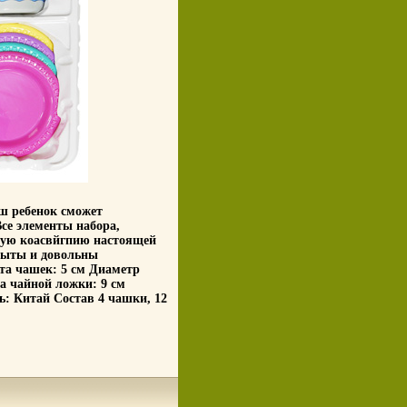
ш ребенок сможет
се элементы набора,
ную коасвйгпию настоящей
 сыты и довольны
ота чашек: 5 см Диаметр
на чайной ложки: 9 см
ль: Китай Состав 4 чашки, 12