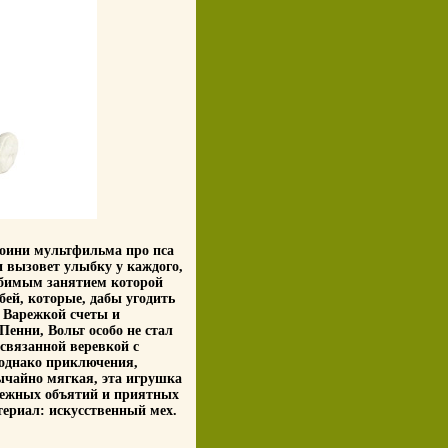
роини мультфильма про пса
и вызовет улыбку у каждого,
юбимым занятием которой
бей, которые, дабы угодить
с Варежкой счеты и
Пенни, Вольт особо не стал
 связанной веревкой с
 однако приключения,
ычайно мягкая, эта игрушка
 нежных объятий и приятных
ериал: искусственный мех.