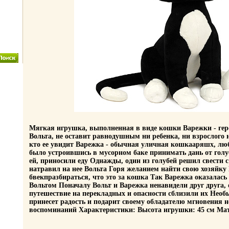
Мягкая игрушка, выполненная в виде кошки Варежки - ге
Вольта, не оставит равнодушным ни ребенка, ни взрослого 
кто ее увидит Варежка - обычная уличная кошкааряшх, л
было устроившись в мусорном баке принимать дань от голу
ей, приносили еду Однажды, один из голубей решил свести 
натравил на нее Вольта Горя желанием найти свою хозяйку 
бвекпразбираться, что это за кошка Так Варежка оказалась
Вольтом Поначалу Вольт и Варежка ненавидели друг друга,
путешествие на перекладных и опасности сблизили их Необ
принесет радость и подарит своему обладателю мгновения
воспоминаний Характеристики: Высота игрушки: 45 см Мат