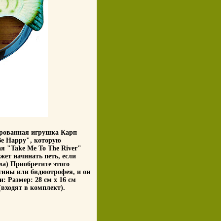
ированная игрушка Карп
 Be Happy", которую
я "Take Me To The River"
жет начинать петь, если
ма) Приобретите этого
ртины или бвдюотрофея, и он
: Размер: 28 см х 16 см
(входят в комплект).