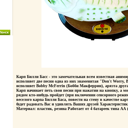
Карп Билли Басс - это замечательная всем известная аним
исполняет две песни одна из них знаменитая "Don't Worry,
исполняет Bobby McFerrin (Бобби Макферрин), арязта друга
Карп начинает петь свои песни при нажатии на кнопку, а мо
рядом кто-нибудь пройдет (при включении сенсорного режи
веселого карпа Билли Баса, повести на стену в качестве ка
будет радовать Вас и удивлять Ваших друзей Характеристики
Материал: пластик, резина Работает от 4 батареек типа АА 