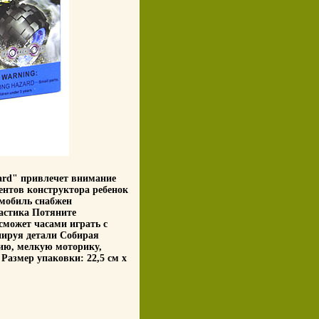
ard" привлечет внимание
ентов конструктора ребенок
мобиль снабжен
астика Потяните
 сможет часами играть с
нируя детали Собирая
зию, мелкую моторику,
Размер упаковки: 22,5 см х