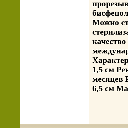
прорезыв
бисфенол
Можно ст
стерилиз
качество
междунар
Характери
1,5 см Р
месяцев Р
6,5 см М