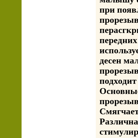
при появ
прорезыв
перасгкр
передних
использу
десен ма
прорезыв
подходит
Основные
прорезыв
Смягчает
Различна
стимулир