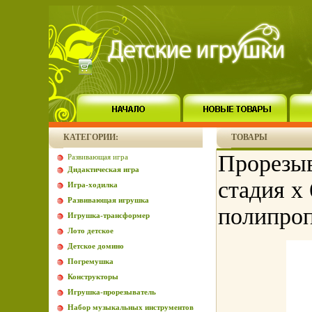
КАТЕГОРИИ:
ТОВАРЫ
Прорезыв
Развивающая игра
Дидактическая игра
стадия х
Игра-ходилка
Развивающая игрушка
полипроп
Игрушка-трансформер
Лото детское
Детское домино
Погремушка
Конструкторы
Игрушка-прорезыватель
Набор музыкальных инструментов