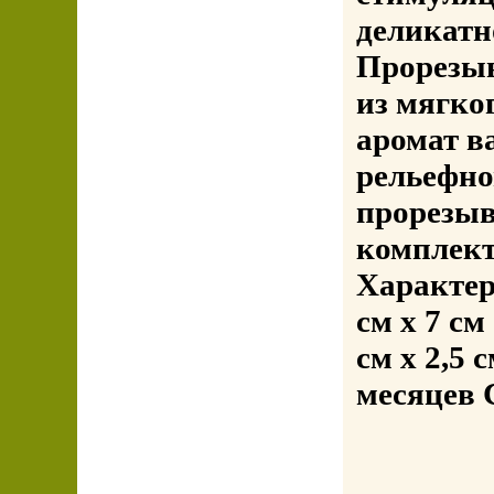
деликатн
Прорезыв
из мягко
аромат в
рельефно
прорезыв
комплект
Характер
см х 7 см
см x 2,5 
месяцев 