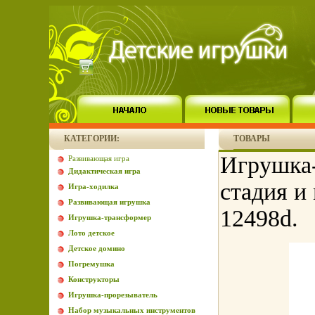
КАТЕГОРИИ:
ТОВАРЫ
Игрушка-
Развивающая игра
Дидактическая игра
стадия и
Игра-ходилка
Развивающая игрушка
12498d.
Игрушка-трансформер
Лото детское
Детское домино
Погремушка
Конструкторы
Игрушка-прорезыватель
Набор музыкальных инструментов