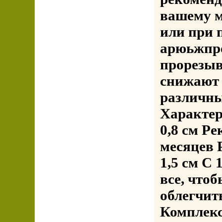
вашему м
или при 
арюьжпро
прорезыв
снижают 
различны
Характери
0,8 см Р
месяцев Р
1,5 см С 
все, что
облегчит
Комплекс