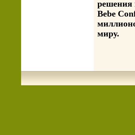
решения 
Bebe Con
миллионо
миру.