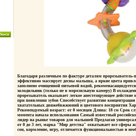
Благодаря различным по фактуре деталям прорезыватель-
эффективно массирует десны малыша, а яркие цвета привл
заполнено очищенной питьевой водой, рекоменасащшдуется
холодильник (только не в морозильную камеру) В охлажден
прорезыватель оказывает легкое анестезирующее действие
при появлении зубов Способствует развитию концентраци
хватательных движебвжжюний и цветового восприятия Хар
Рекомендуемый возраст: от 0 месяцев Длина: 18 см Срок сл
момента начала использования Самый известный российски
лидер на рынке товаров для малышей Предлагая универсал
от 0 до 3 лет, марка "Мир детства" охватывает все сферы ж
сон, кормление, игру, отличается функциональностью и не