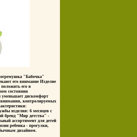
погремушка "Бабочка"
екают его внимание Изделие
 положить его в
ном состоянии
 и уменьшает дискомфорт
и внимания, контролируемых
актеристики:
ужбы изделия: 6 месяцев с
й бренд "Мир детства" -
ьный ассортимент для детей
изни ребенка - прогулки,
обычным дизайном.