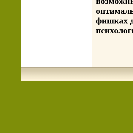
возможны
оптималь
фишках 
психолог