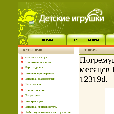
КАТЕГОРИИ:
ТОВАРЫ
Погремуш
Развивающая игра
Дидактическая игра
месяцев 
Игра-ходилка
Развивающая игрушка
12319d.
Игрушка-трансформер
Лото детское
Детское домино
Погремушка
Конструкторы
Игрушка-прорезыватель
Набор музыкальных инструментов