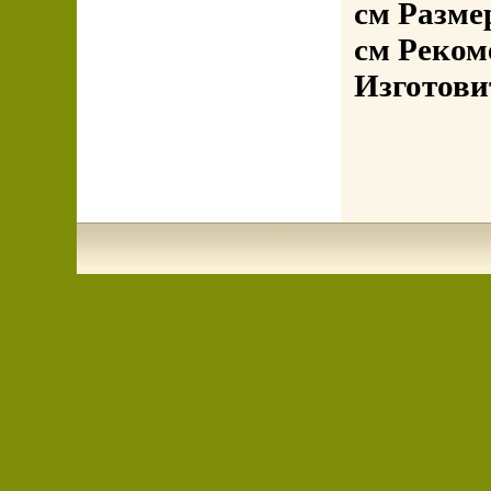
см Размер
см Реком
Изготови