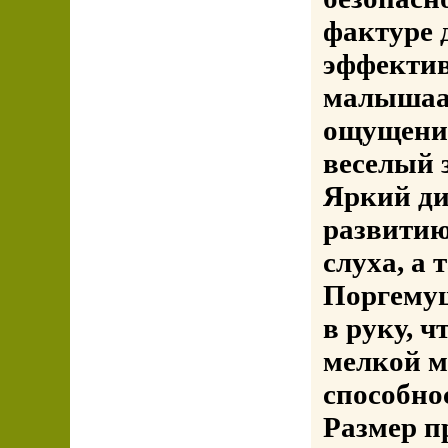
фактуре 
эффектив
малышаа
ощущения
веселый 
Яркий ди
развитию
слуха, а
Поргемуш
в руку, 
мелкой м
способно
Размер пр