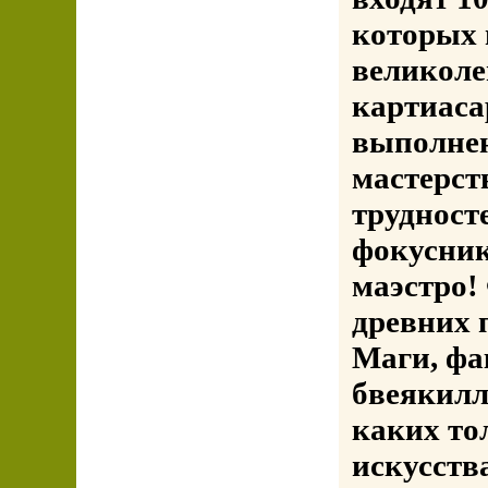
которых 
великоле
картиаса
выполнен
мастерст
трудност
фокусник
маэстро!
древних 
Маги, фа
бвеякилл
каких то
искусств