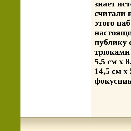
знает ис
считали 
этого на
настоящ
публику
трюками!
5,5 см x 
14,5 см x
фокусник