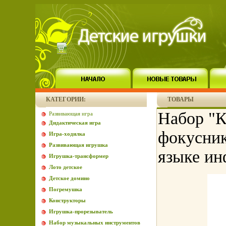
КАТЕГОРИИ:
ТОВАРЫ
Набор "К
Развивающая игра
Дидактическая игра
фокусник
Игра-ходилка
Развивающая игрушка
языке ин
Игрушка-трансформер
Лото детское
Детское домино
Погремушка
Конструкторы
Игрушка-прорезыватель
Набор музыкальных инструментов