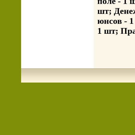
поле - 1 
шт; Дене
юнсов - 
1 шт; Пра