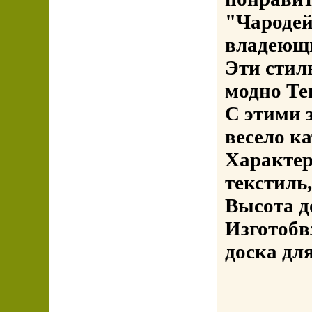
"Чародей
владеющи
Эти стил
модно Те
С этими 
весело ка
Характер
текстиль
Высота д
Изготобв
доска дл