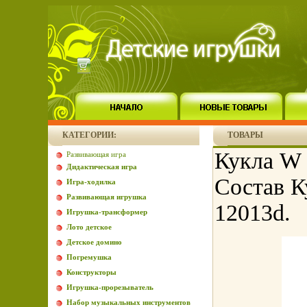
КАТЕГОРИИ:
ТОВАРЫ
Кукла W 
Развивающая игра
Дидактическая игра
Состав К
Игра-ходилка
Развивающая игрушка
12013d.
Игрушка-трансформер
Лото детское
Детское домино
Погремушка
Конструкторы
Игрушка-прорезыватель
Набор музыкальных инструментов