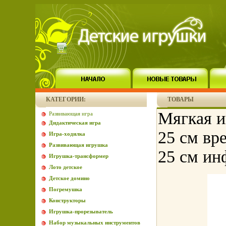
КАТЕГОРИИ:
ТОВАРЫ
Мягкая и
Развивающая игра
Дидактическая игра
25 см вр
Игра-ходилка
Развивающая игрушка
25 см ин
Игрушка-трансформер
Лото детское
Детское домино
Погремушка
Конструкторы
Игрушка-прорезыватель
Набор музыкальных инструментов