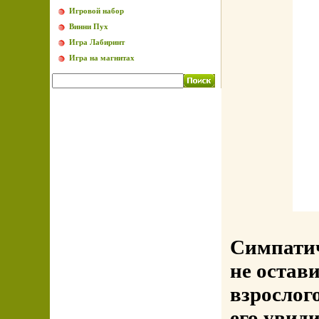
Игровой набор
Винни Пух
Игра Лабиринт
Игра на магнитах
Симпатич
не остав
взрослог
его увид