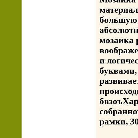
материал
большую 
абсолютн
мозаика 
воображе
и логиче
буквами,
развивае
происход
бвзоъХар
собранном
рамки, 3