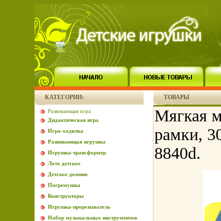
КАТЕГОРИИ:
ТОВАРЫ
Мягкая м
Развивающая игра
Дидактическая игра
рамки, 3
Игра-ходилка
Развивающая игрушка
8840d.
Игрушка-трансформер
Лото детское
Детское домино
Погремушка
Конструкторы
Игрушка-прорезыватель
Набор музыкальных инструментов