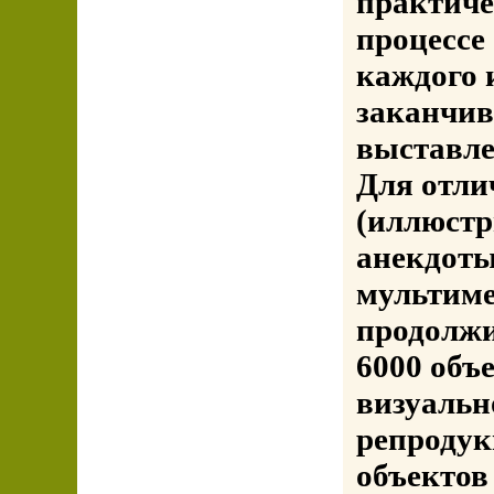
практиче
процессе
каждого 
заканчив
выставле
Для отли
(иллюстр
анекдоты
мультим
продолжи
6000 объ
визуальн
репродук
объектов