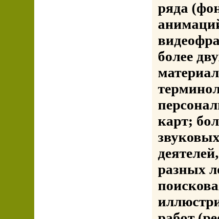
ряда (фон
анимаций
видеофра
более дв
материал
терминол
персонал
карт; бол
звуковых
деятелей
разных л
поискова
иллюстри
работ (р