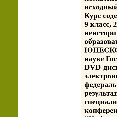
исходный
Курс соде
9 класс, 2
неистори
образова
ЮНЕСКО 
науке Го
DVD-дис
электрон
федераль
результа
специали
конфере