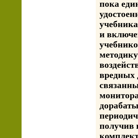
пока еди
удостоен
учебника
и включе
учебнико
методику
воздейст
вредных 
связанны
монитора
дорабаты
периодич
получив 
комплект