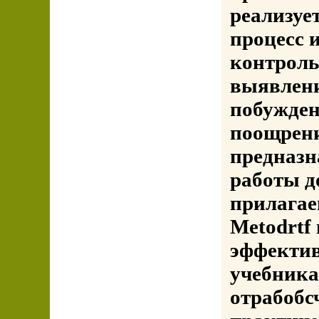
реализуе
процесс 
контроль
выявлени
побужден
поощрени
предназн
работы д
прилагае
Metodrtf
эффекти
учебника
отрабобс