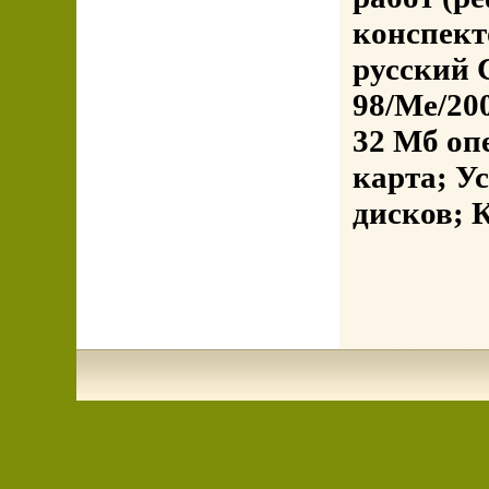
конспект
русский 
98/Me/20
32 Мб оп
карта; У
дисков; 