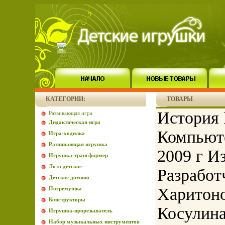
КАТЕГОРИИ:
ТОВАРЫ
История
Развивающая игра
Дидактическая игра
Компьют
Игра-ходилка
Развивающая игрушка
2009 г И
Игрушка-трансформер
Лото детское
Разработ
Детское домино
Харитоно
Погремушка
Конструкторы
Косулин
Игрушка-прорезыватель
Набор музыкальных инструментов