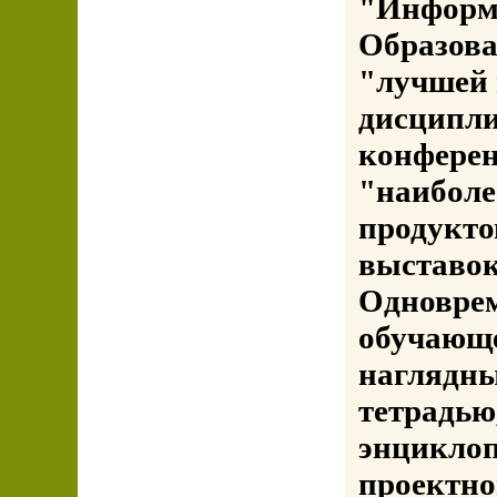
"Информ
Образов
"лучшей
дисципл
конфере
"наибол
продукто
выставок
Одноврем
обучающе
наглядны
тетрадью
энциклоп
проектно