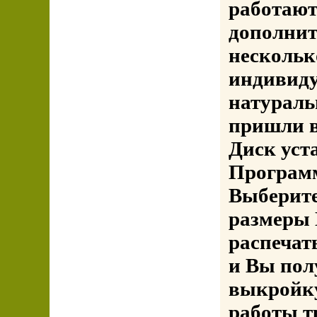
работают
дополнит
нескольк
индивид
натураль
пришли в
Диск уст
Программ
Выберите
размеры 
распечат
и Вы пол
выкройку
работы т