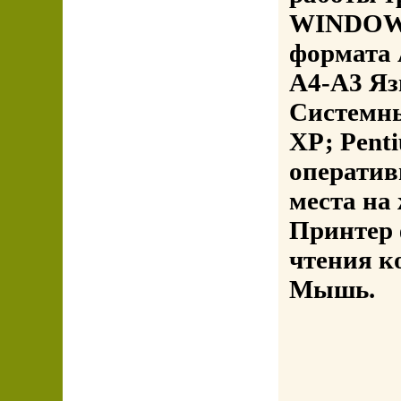
WINDOWS 
формата 
А4-А3 Яз
Системны
ХР; Pent
оператив
места на
Принтер 
чтения к
Мышь.