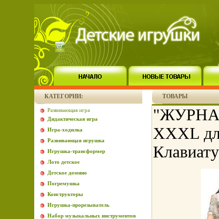
КАТЕГОРИИ:
ТОВАРЫ
"ЖУРНАЛ
Развивающая игра
Дидактическая игра
XXXL для
Игра-ходилка
Развивающая игрушка
Клавиату
Игрушка-трансформер
Лото детское
Детское домино
Погремушка
Конструкторы
Игрушка-прорезыватель
Набор музыкальных инструментов