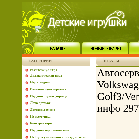
КАТЕГОРИИ:
ТОВАРЫ
Автосерв
Развивающая игра
Дидактическая игра
Volkswag
Игра-ходилка
Развивающая игрушка
Golf3/Ve
Игрушка-трансформер
Лото детское
инфо 297
Детское домино
Погремушка
Конструкторы
Игрушка-прорезыватель
Набор музыкальных инструментов