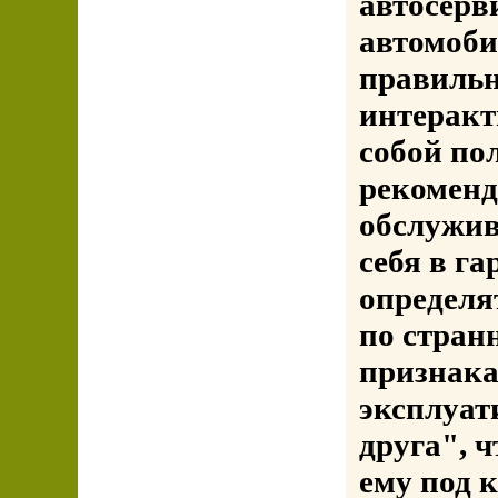
автосерв
автомоби
правильн
интеракт
собой по
рекоменд
обслужив
себя в г
определя
по стран
признака
эксплуат
друга", 
ему под 