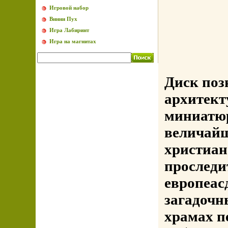
Игровой набор
Винни Пух
Игра Лабиринт
Игра на магнитах
Диск поз
архитект
миниатюр
величайш
христиан
проследи
европеас
загадочн
храмах п