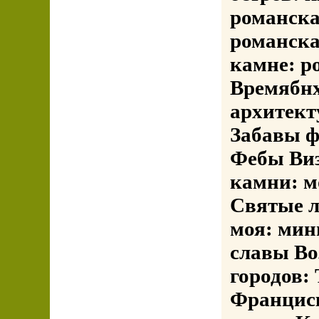
романска
романска
камне: р
Времябнх
архитект
Забавы ф
Фебы Виз
камни: м
Святые л
моя: мин
славы Во
городов:
Францис