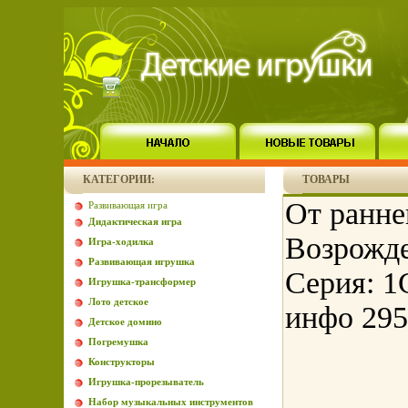
КАТЕГОРИИ:
ТОВАРЫ
От ранне
Развивающая игра
Дидактическая игра
Возрожде
Игра-ходилка
Развивающая игрушка
Серия: 1
Игрушка-трансформер
Лото детское
инфо 295
Детское домино
Погремушка
Конструкторы
Игрушка-прорезыватель
Набор музыкальных инструментов