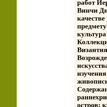
работ Ие
Винчи Ди
качестве
предмету
культура
Коллекци
Византия
Возрожде
искусств
изучения
живопис
Содержан
раннехри
остров: к