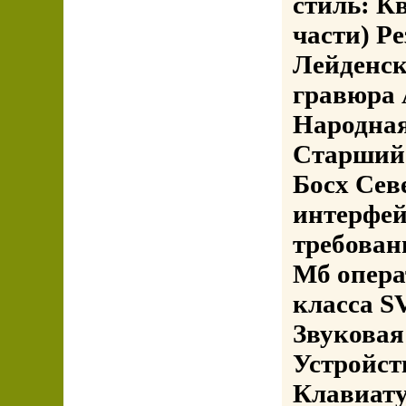
стиль: К
части) Р
Лейденск
гравюра 
Народная
Старший 
Босх Сев
интерфей
требован
Мб опера
класса S
Звуковая
Устройст
Клавиат