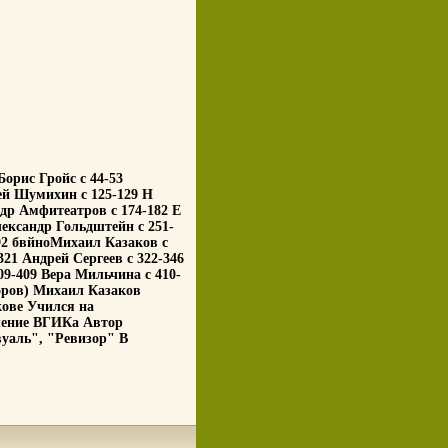
орис Гройс c 44-53
гей Шумихин c 125-129 Н
др Амфитеатров c 174-182 Е
ександр Гольдштейн c 251-
92 бвйноМихаил Казаков c
21 Андрей Сергеев c 322-346
09-409 Вера Мильчина c 410-
торов) Михаил Казаков
кове Учился на
ление ВГИКа Автор
вуаль", "Ревизор" В