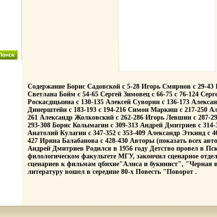
Содержание Борис Садовской c 5-28 Игорь Смирнов c 29-43 Б
Светлана Бойм c 54-65 Сергей Зимовец c 66-75 c 76-124 Сер
Роскасдщыина c 130-135 Алексей Суворин c 136-173 Алексан
Динерштейн c 183-193 c 194-216 Симон Маркиш c 217-250 Ал
261 Александр Жолковский c 262-286 Игорь Левшин c 287-2
293-308 Борис Колымагин c 309-313 Андрей Дмитриев c 314-3
Анатолий Кулагин c 347-352 c 353-409 Александр Эткинд c 4
427 Ирина Балабанова c 428-430 Авторы (показать всех ав
Андрей Дмитриев Родился в 1956 году Детство провел в Пс
филологическом факультете МГУ, закончил сценарное отде
сценариев к фильмам qбнхне"Алиса и букинист", "Черная 
литературу вошел в середине 80-х Повесть "Поворот .