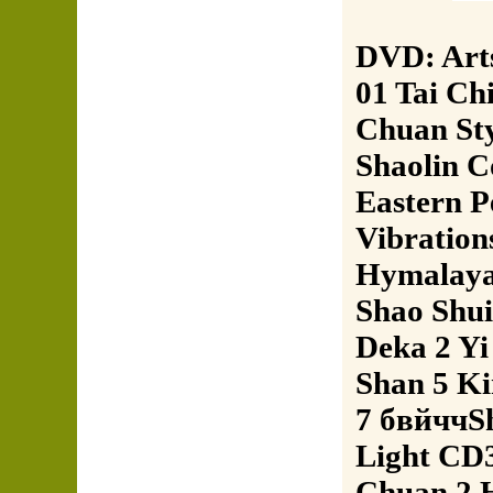
DVD: Arts
01 Tai Ch
Chuan St
Shaolin 
Eastern P
Vibration
Hymalayan
Shao Shui
Deka 2 Yi
Shan 5 K
7 бвйччSh
Light CD3
Chuan 2 H