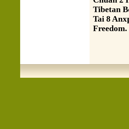
Tibetan B
Tai 8 Anx
Freedom.