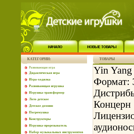
КАТЕГОРИИ:
ТОВАРЫ
Yin Yang
Развивающая игра
Дидактическая игра
Формат: 
Игра-ходилка
Развивающая игрушка
Дистрибь
Игрушка-трансформер
Лото детское
Концерн 
Детское домино
Лицензио
Погремушка
Конструкторы
аудионос
Игрушка-прорезыватель
Набор музыкальных инструментов