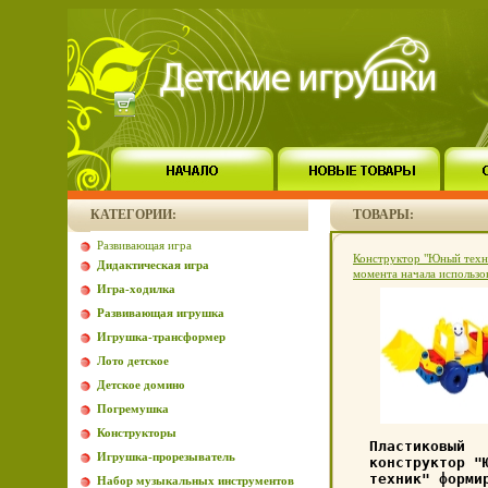
КАТЕГОРИИ:
ТОВАРЫ:
Развивающая игра
Конструктор "Юный техн
Дидактическая игра
момента начала использо
Игра-ходилка
Изготовитель: Китай инф
Развивающая игрушка
Игрушка-трансформер
Лото детское
Детское домино
Погремушка
Конструкторы
Пластиковый
Игрушка-прорезыватель
конструктор "
техник" форми
Набор музыкальных инструментов