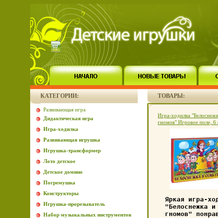
КАТЕГОРИИ:
ТОВАРЫ:
Развивающая игра
Игра-ходилка "Белоснежк
Дидактическая игра
гномов" Игровое поле, 6
Игра-ходилка
кубик инфо 12265d.
Развивающая игрушка
Игрушка-трансформер
Лото детское
Детское домино
Погремушка
Конструкторы
Яркая игра-хо
Игрушка-прорезыватель
"Белоснежка и
гномов" понра
Набор музыкальных инструментов