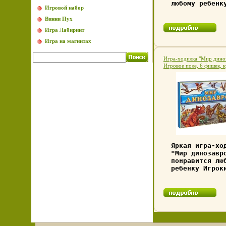
любому ребенк
Игровой набор
Игроки, по оч
бросая кубик,
Винни Пух
ходы фишками,
Игра Лабиринт
стремясь как 
быстрее попас
Игра на магнитах
финишу Но впе
ждет масса
Игра-ходилка "Мир дино
инарюфэтересн
Игровое поле, 6 фишек, 
событий - ино
12268d.
даже придется
пропускать св
или возвращат
назад! Красоч
игра-ходилка
развивает
воображение,
усидчивость и
координацию д
Яркая игра-хо
ребенка, стим
"Мир динозавр
дух здорового
понравится лю
соперничества
ребенку Игрок
Рекомендуется
очереди броса
обучения дете
кубик, делают
в игровой фбв
фишками, стре
Размер игрово
как можно быс
поля: 44 см х
попасть к фин
см Материал: 
впереди их жд
пластик Колич
масса
игроков: 2-6 