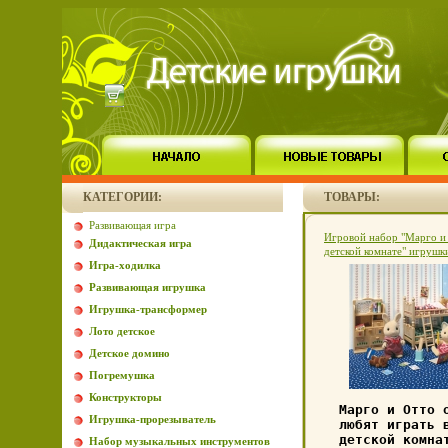
КАТЕГОРИИ:
ТОВАРЫ:
Развивающая игра
Игровой набор "Марго и
Дидактическая игра
детской комнате" игрушки
Игра-ходилка
книжки, постельное бель
11817d.
Развивающая игрушка
Игрушка-трансформер
Лото детское
Детское домино
Погремушка
Конструкторы
Марго и Отто 
Игрушка-прорезыватель
любят играть 
детской комна
Набор музыкальных инструментов