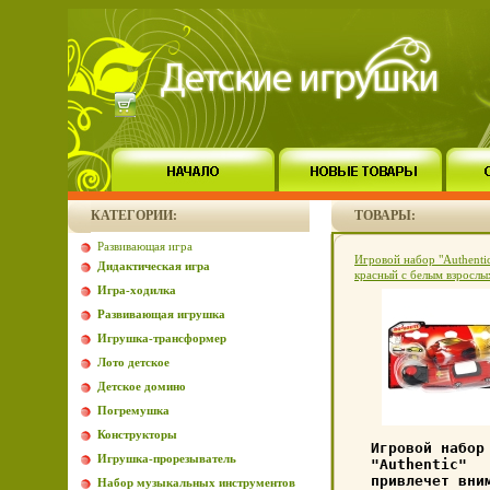
КАТЕГОРИИ:
ТОВАРЫ:
Развивающая игра
Игровой набор "Authentic
Дидактическая игра
красный с белым взрослы
Игра-ходилка
Машинка, пусковая устан
442e.
Развивающая игрушка
Игрушка-трансформер
Лото детское
Детское домино
Погремушка
Конструкторы
Игровой набор
Игрушка-прорезыватель
"Authentic"
привлечет вни
Набор музыкальных инструментов