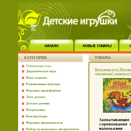
КАТЕГОРИИ:
ТОВАРЫ:
Развивающая игра
Настольная игра "Веселы
Дидактическая игра
динозаврики" правила иг
Игра-ходилка
русском языке инфо 1222
Развивающая игрушка
Игрушка-трансформер
Лото детское
Детское домино
Погремушка
Конструкторы
Захватывающие
Игрушка-прорезыватель
соревнования 
маленькими
Набор музыкальных инструментов