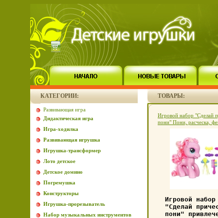
КАТЕГОРИИ:
ТОВАРЫ:
Развивающая игра
Игровой набор "Сделай 
Дидактическая игра
пони" Пони, расческа, фе
Игра-ходилка
заколок инфо 6195a.
Развивающая игрушка
Игрушка-трансформер
Лото детское
Детское домино
Погремушка
Конструкторы
Игровой набор
Игрушка-прорезыватель
"Сделай приче
пони" привлеч
Набор музыкальных инструментов