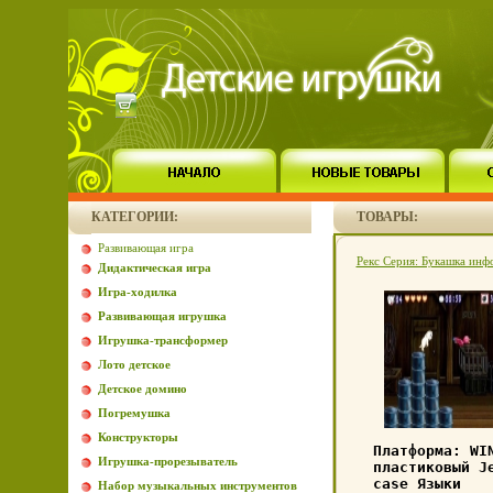
КАТЕГОРИИ:
ТОВАРЫ:
Развивающая игра
Рекс Серия: Букашка инф
Дидактическая игра
Игра-ходилка
Развивающая игрушка
Игрушка-трансформер
Лото детское
Детское домино
Погремушка
Конструкторы
Платформа: WI
Игрушка-прорезыватель
пластиковый J
case Языки
Набор музыкальных инструментов