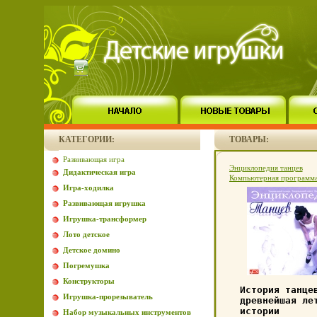
КАТЕГОРИИ:
ТОВАРЫ:
Развивающая игра
Энциклопедия танцев
Дидактическая игра
Компьютерная программ
Игра-ходилка
ROM, 2008 г Издатель: 
Диск; Разработчик: Одис
Развивающая игрушка
пластиковый Jewel case Чт
если программа не запуск
Игрушка-трансформер
инфо 3013b.
Лото детское
Детское домино
Погремушка
Конструкторы
История танце
Игрушка-прорезыватель
древнейшая ле
истории
Набор музыкальных инструментов