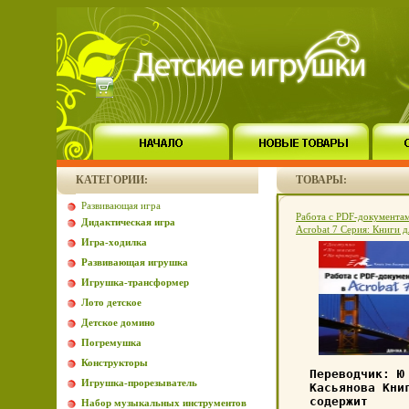
КАТЕГОРИИ:
ТОВАРЫ:
Развивающая игра
Работа с PDF-документам
Дидактическая игра
Acrobat 7 Серия: Книги д
Игра-ходилка
быстрого обучения инфо
Развивающая игрушка
Игрушка-трансформер
Лото детское
Детское домино
Погремушка
Конструкторы
Переводчик: Ю
Игрушка-прорезыватель
Касьянова Кни
содержит
Набор музыкальных инструментов